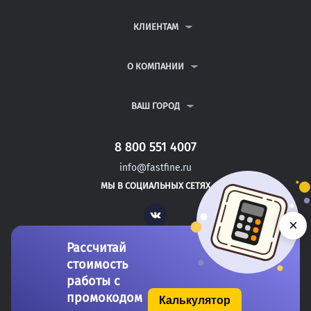
КОНТРОЛЬНЫЕ РАБОТЫ
ДИПЛОМНЫЕ РАБОТЫ
КЛИЕНТАМ
КУРСОВЫЕ РАБОТЫ
АНТИПЛАГИАТ
РЕФЕРАТЫ
ВОПРОСЫ И ОТВЕТЫ
О КОМПАНИИ
ВСЕ УСЛУГИ
ПУБЛИЧНАЯ ОФЕРТА
О КОМПАНИИ
ПОЛИТИКА КОНФИДЕНЦИАЛЬНОСТИ
КОНТАКТЫ
ВАШ ГОРОД
АВТОРАМ
МОСКВА
САНКТ-ПЕТЕРБУРГ
8 800 551 4007
ВОЛГОГРАД
info@fastfine.ru
ВОЛОГДА
МЫ В СОЦИАЛЬНЫХ СЕТЯХ
ВОРОНЕЖ
Vk
×
Рассчитай
стоимость
работы с
промокодом
Калькулятор