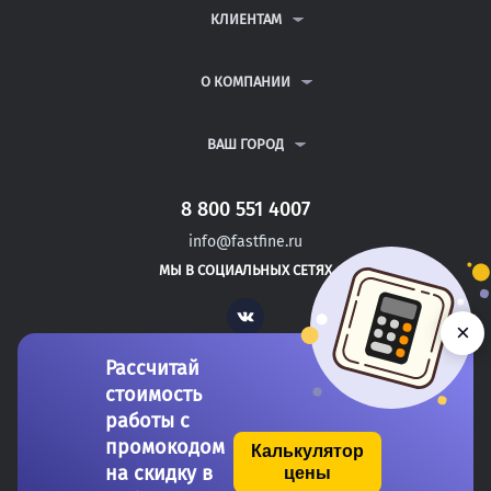
ДИПЛОМНЫЕ РАБОТЫ
КЛИЕНТАМ
КУРСОВЫЕ РАБОТЫ
АНТИПЛАГИАТ
РЕФЕРАТЫ
ВОПРОСЫ И ОТВЕТЫ
О КОМПАНИИ
ВСЕ УСЛУГИ
ПУБЛИЧНАЯ ОФЕРТА
О КОМПАНИИ
ПОЛИТИКА КОНФИДЕНЦИАЛЬНОСТИ
КОНТАКТЫ
ВАШ ГОРОД
АВТОРАМ
МОСКВА
САНКТ-ПЕТЕРБУРГ
8 800 551 4007
ВОЛГОГРАД
info@fastfine.ru
ВОЛОГДА
МЫ В СОЦИАЛЬНЫХ СЕТЯХ
ВОРОНЕЖ
Vk
×
Рассчитай
стоимость
работы с
промокодом
Калькулятор
на скидку в
цены
Copyright 2011-2026 FastFine.ru