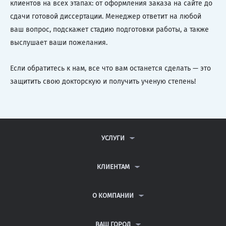
клиентов на всех этапах: от оформления заказа на сайте до
сдачи готовой диссертации. Менеджер ответит на любой
ваш вопрос, подскажет стадию подготовки работы, а также
выслушает ваши пожелания.
Если обратитесь к нам, все что вам останется сделать — это
защитить свою докторскую и получить ученую степень!
УСЛУГИ
КОНТРОЛЬНЫЕ РАБОТЫ
ДИПЛОМНЫЕ РАБОТЫ
КЛИЕНТАМ
КУРСОВЫЕ РАБОТЫ
АНТИПЛАГИАТ
РЕФЕРАТЫ
ВОПРОСЫ И ОТВЕТЫ
О КОМПАНИИ
ВСЕ УСЛУГИ
ПУБЛИЧНАЯ ОФЕРТА
О КОМПАНИИ
ПОЛИТИКА КОНФИДЕНЦИАЛЬНОСТИ
КОНТАКТЫ
ВАШ ГОРОД