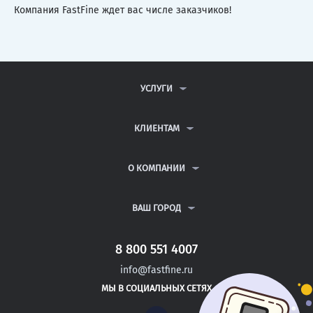
Компания FastFine ждет вас числе заказчиков!
УСЛУГИ
КОНТРОЛЬНЫЕ РАБОТЫ
ДИПЛОМНЫЕ РАБОТЫ
КЛИЕНТАМ
КУРСОВЫЕ РАБОТЫ
АНТИПЛАГИАТ
РЕФЕРАТЫ
ВОПРОСЫ И ОТВЕТЫ
О КОМПАНИИ
ВСЕ УСЛУГИ
ПУБЛИЧНАЯ ОФЕРТА
О КОМПАНИИ
ПОЛИТИКА КОНФИДЕНЦИАЛЬНОСТИ
КОНТАКТЫ
ВАШ ГОРОД
АВТОРАМ
МОСКВА
САНКТ-ПЕТЕРБУРГ
8 800 551 4007
ВОЛГОГРАД
info@fastfine.ru
ВОЛОГДА
МЫ В СОЦИАЛЬНЫХ СЕТЯХ
ВОРОНЕЖ