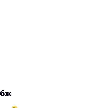
.
 бж