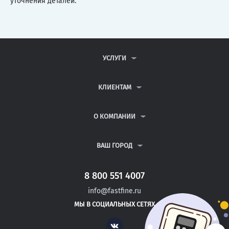
уточнения деталей.
УСЛУГИ
КОНТРОЛЬНЫЕ РАБОТЫ
ДИПЛОМНЫЕ РАБОТЫ
КЛИЕНТАМ
КУРСОВЫЕ РАБОТЫ
АНТИПЛАГИАТ
РЕФЕРАТЫ
ВОПРОСЫ И ОТВЕТЫ
О КОМПАНИИ
ВСЕ УСЛУГИ
ПУБЛИЧНАЯ ОФЕРТА
О КОМПАНИИ
ПОЛИТИКА КОНФИДЕНЦИАЛЬНОСТИ
КОНТАКТЫ
ВАШ ГОРОД
АВТОРАМ
МОСКВА
САНКТ-ПЕТЕРБУРГ
8 800 551 4007
ВОЛГОГРАД
info@fastfine.ru
ВОЛОГДА
МЫ В СОЦИАЛЬНЫХ СЕТЯХ
ВОРОНЕЖ