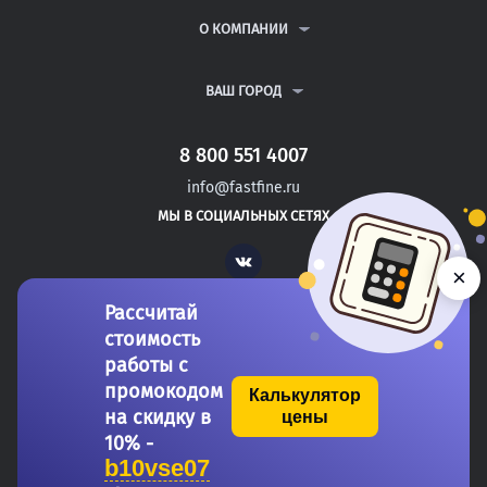
РЕФЕРАТЫ
ВОПРОСЫ И ОТВЕТЫ
О КОМПАНИИ
ВСЕ УСЛУГИ
ПУБЛИЧНАЯ ОФЕРТА
О КОМПАНИИ
ПОЛИТИКА КОНФИДЕНЦИАЛЬНОСТИ
КОНТАКТЫ
ВАШ ГОРОД
АВТОРАМ
МОСКВА
САНКТ-ПЕТЕРБУРГ
8 800 551 4007
ВОЛГОГРАД
info@fastfine.ru
ВОЛОГДА
МЫ В СОЦИАЛЬНЫХ СЕТЯХ
ВОРОНЕЖ
Vk
×
Рассчитай
стоимость
работы с
промокодом
Калькулятор
на скидку в
цены
Copyright 2011-2026 FastFine.ru
10% -
b10vse07